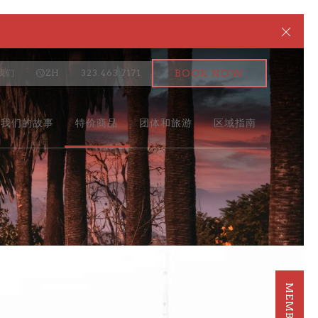
Clos
我们
ZH
323.463.7171
BOOK NOW
我们的故事
特价商品
团体和旅游
区域指南
Ne