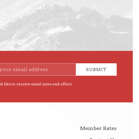
SUBMIT
d like to receive email news and offers.
Member Rates