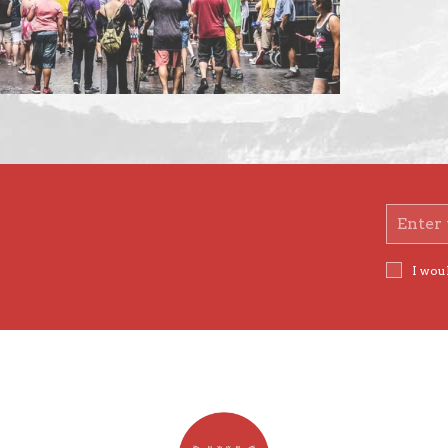
Email
Address
I woul