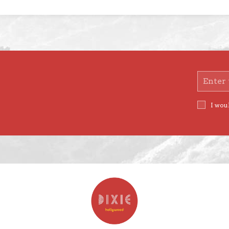
Email
Address
I woul