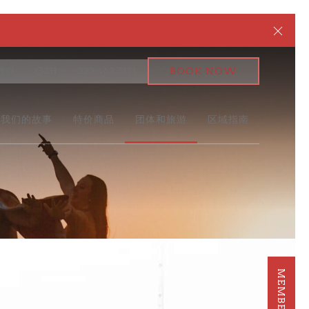
Clos
我们
ZH
323.463.7171
BOOK NOW
我们的故事
特价商品
团体和旅游
区域指南
Ne