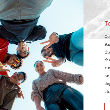
T
Co
An
th
th
si
on
de
ch