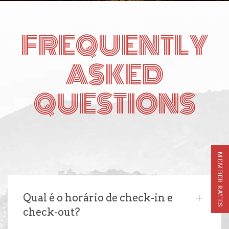
FREQUENTLY
ASKED
QUESTIONS
MEMBER RATES
Qual é o horário de check-in e
check-out?