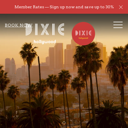
Cl
Member Rates — Sign up now and save up to 30%
ME
BOOK NOW
Item 1