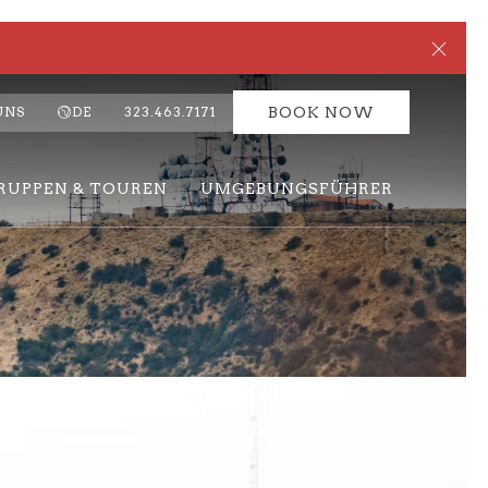
Clos
UNS
DE
323.463.7171
BOOK NOW
RUPPEN & TOUREN
UMGEBUNGSFÜHRER
Ne